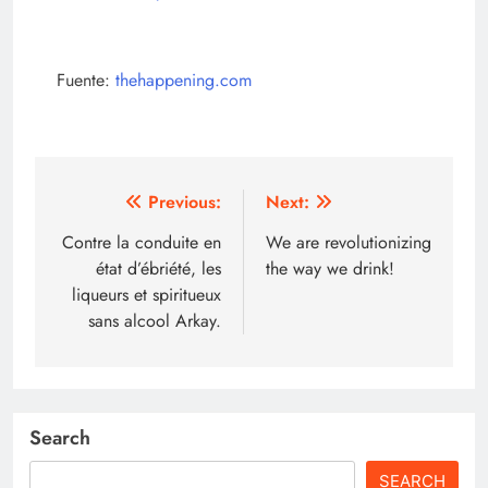
Fuente:
thehappening.com
Post
Previous:
Next:
navigation
Contre la conduite en
We are revolutionizing
état d’ébriété, les
the way we drink!
liqueurs et spiritueux
sans alcool Arkay.
Search
SEARCH